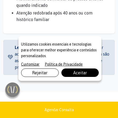
quando indicado
Atenção redobrada após 40 anos ou com
histórico familiar
Utilizamos cookies essenciais e tecnologias
Lembre-se:
Adotar hábitos saudáveis e realizar
para oferecer melhor experiência e conteúdos
acompanhamento regular com o cardiologista são
personalizados.
💚
as melhores formas de proteger seu coração e
Customizar
Política de Privacidade
prevenir doenças cardiovasculares.
Rejeitar
Aceitar
Condições que Tratamos
Agendar Consulta