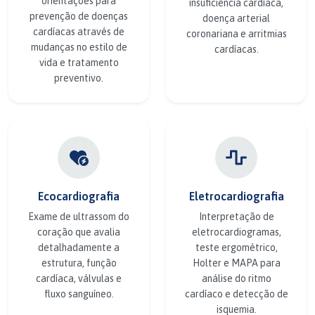
orientações para
insuficiência cardíaca,
prevenção de doenças
doença arterial
cardíacas através de
coronariana e arritmias
mudanças no estilo de
cardíacas.
vida e tratamento
preventivo.
Ecocardiografia
Eletrocardiografia
Exame de ultrassom do
Interpretação de
coração que avalia
eletrocardiogramas,
detalhadamente a
teste ergométrico,
estrutura, função
Holter e MAPA para
cardíaca, válvulas e
análise do ritmo
fluxo sanguíneo.
cardíaco e detecção de
isquemia.