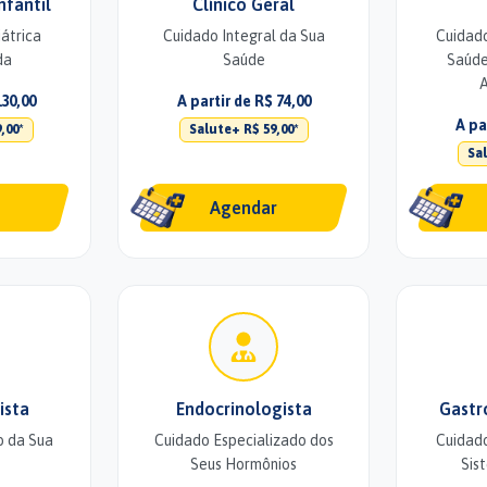
nfantil
Clínico Geral
átrica
Cuidado Integral da Sua
Cuidad
da
Saúde
Saúde
A
130,00
A partir de R$ 74,00
A pa
,00*
Salute+ R$ 59,00*
Sal
Agendar
ista
Endocrinologista
Gastr
 da Sua
Cuidado Especializado dos
Cuidado
Seus Hormônios
Sis