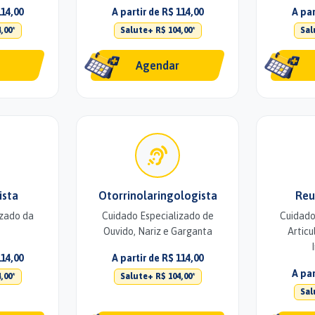
114,00
A partir de R$ 114,00
A par
,00*
Salute+ R$ 104,00*
Sal
Agendar
ista
Otorrinolaringologista
Reu
izado da
Cuidado Especializado de
Cuidado
Ouvido, Nariz e Garganta
Articu
114,00
A partir de R$ 114,00
A par
,00*
Salute+ R$ 104,00*
Sal