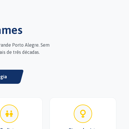
xames
rande Porto Alegre. Sem
is de três décadas.
gia