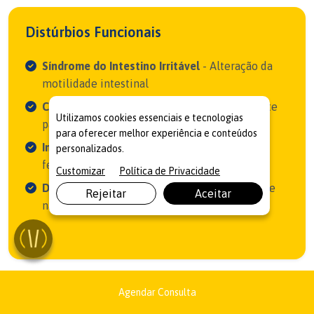
Distúrbios Funcionais
Síndrome do Intestino Irritável
- Alteração da
motilidade intestinal
Constipação Crônica
- Dificuldade persistente
Utilizamos cookies essenciais e tecnologias
para evacuar
para oferecer melhor experiência e conteúdos
Incontinência Fecal
- Perda involuntária de
personalizados.
fezes ou gases
Customizar
Política de Privacidade
Dor Pélvica Crônica
- Desconforto persistente
Rejeitar
Aceitar
na região pélvica
Agendar Consulta
Doenças Diverticulares