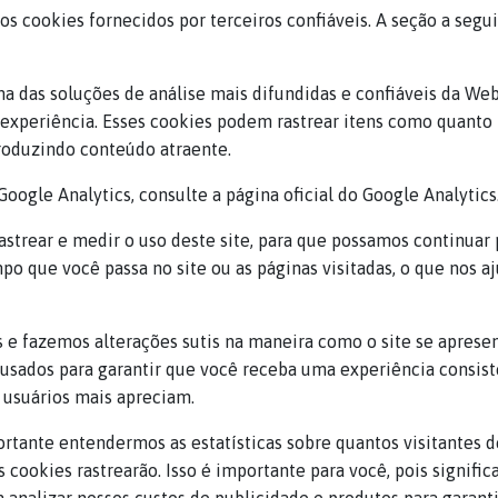
 cookies fornecidos por terceiros confiáveis. A seção a segui
uma das soluções de análise mais difundidas e confiáveis da We
experiência. Esses cookies podem rastrear itens como quanto 
roduzindo conteúdo atraente.
oogle Analytics, consulte a página oficial do Google Analytics
rastrear e medir o uso deste site, para que possamos continuar
po que você passa no site ou as páginas visitadas, o que nos
 e fazemos alterações sutis na maneira como o site se aprese
usados para garantir que você receba uma experiência consist
usuários mais apreciam.
tante entendermos as estatísticas sobre quantos visitantes 
s cookies rastrearão. Isso é importante para você, pois signif
nalizar nossos custos de publicidade e produtos para garanti