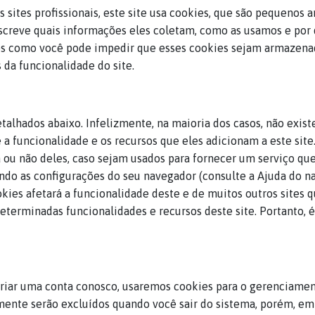
ites profissionais, este site usa cookies, que são pequenos 
escreve quais informações eles coletam, como as usamos e por
 como você pode impedir que esses cookies sejam armazenados
da funcionalidade do site.
etalhados abaixo. Infelizmente, na maioria dos casos, não exis
a funcionalidade e os recursos que eles adicionam a este sit
sa ou não deles, caso sejam usados para fornecer um serviço qu
ndo as configurações do seu navegador (consulte a Ajuda do na
kies afetará a funcionalidade deste e de muitos outros sites q
eterminadas funcionalidades e recursos deste site. Portanto,
criar uma conta conosco, usaremos cookies para o gerenciamen
lmente serão excluídos quando você sair do sistema, porém, e