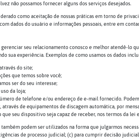
lvez não possamos fornecer alguns dos serviços desejados.
iderado como aceitação de nossas práticas em torno de privac
com dados do usuário e informações pessoais, entre em conta
gerenciar seu relacionamento conosco e melhor atendê-lo qua
ndo sua experiência. Exemplos de como usamos os dados incl
através do site;
ações que temos sobre você;
amos ser do seu interesse;
uso da loja;
úmero de telefone e/ou endereço de e-mail fornecido. Podem
através de equipamentos de discagem automática, por mensage
ue seu dispositivo seja capaz de receber, nos termos da lei e 
s também podem ser utilizados na forma que julgarmos necessár
igências de processo judicial; (c) para cumprir decisão judicia