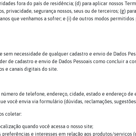
dades fora do país de residência; (d) para aplicar nossos Term
os, privacidade, segurança nossos, seus ou de terceiros; (g) para
danos que venhamos a sofrer; e (i) de outros modos permitidos p
te sem necessidade de qualquer cadastro e envio de Dados Pes
der de cadastro e envio de Dados Pessoais como concluir a co
 e canais digitais do site.
número de telefone, endereço, cidade, estado e endereço de e
 você envia via formulário (dúvidas, reclamações, sugestões, c
s coletar:
calização quando você acessa o nosso site;
 preferências e interesses em relação aos produtos/serviços (