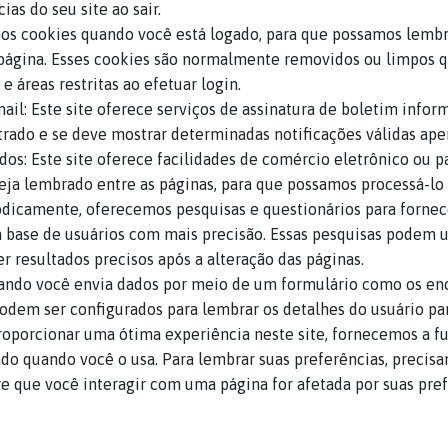
as do seu site ao sair.
mos cookies quando você está logado, para que possamos lembra
 página. Esses cookies são normalmente removidos ou limpos q
 áreas restritas ao efetuar login.
mail: Este site oferece serviços de assinatura de boletim info
trado e se deve mostrar determinadas notificações válidas apena
os: Este site oferece facilidades de comércio eletrônico ou 
 seja lembrado entre as páginas, para que possamos processá-l
odicamente, oferecemos pesquisas e questionários para fornec
a base de usuários com mais precisão. Essas pesquisas podem 
r resultados precisos após a alteração das páginas.
uando você envia dados por meio de um formulário como os en
odem ser configurados para lembrar os detalhes do usuário pa
proporcionar uma ótima experiência neste site, fornecemos a fu
do quando você o usa. Para lembrar suas preferências, precisa
que você interagir com uma página for afetada por suas pref