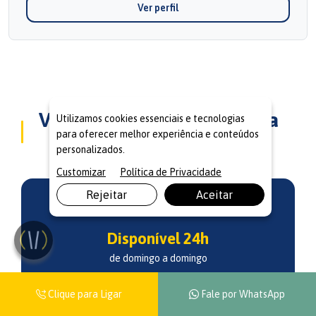
Ver perfil
Vantagens Exclusivas para
Utilizamos cookies essenciais e tecnologias
para oferecer melhor experiência e conteúdos
Sua Família
personalizados.
Customizar
Política de Privacidade
Rejeitar
Aceitar
Disponível 24h
de domingo a domingo
Clique para Ligar
Fale por WhatsApp