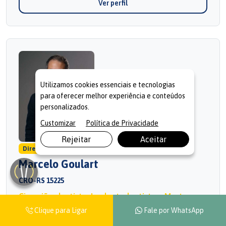
Ver perfil
Utilizamos cookies essenciais e tecnologias
para oferecer melhor experiência e conteúdos
personalizados.
Customizar
Política de Privacidade
Rejeitar
Aceitar
Diretor de Odontologia
Marcelo Goulart
CRO-RS 15225
Cirurgião-dentista, Implantodontista e Mestre em
Prótese
Clique para Ligar
Fale por WhatsApp
Diretor e responsável técnico de Odontologia da